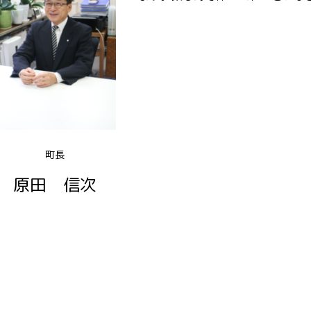
町長
原田 信次